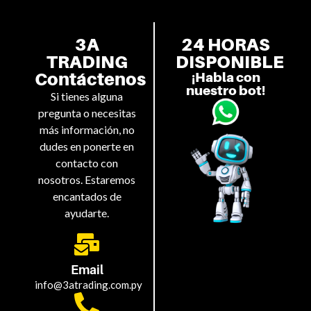
3A
24 HORAS
TRADING
DISPONIBLE
Contáctenos
¡Habla con
nuestro bot!
Si tienes alguna
pregunta o necesitas
más información, no
dudes en ponerte en
contacto con
nosotros. Estaremos
encantados de
ayudarte.
Email
info@3atrading.com.py